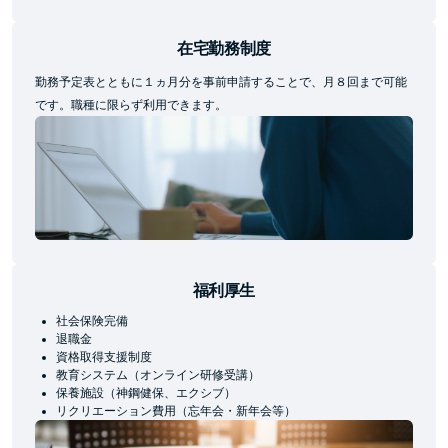
在宅勤務制度
勤務予定表とともに１ヵ月分を事前申請することで、月８回まで可能
です。職種に限らず利用できます。
福利厚生
社会保険完備
退職⾦
資格取得支援制度
教育システム（オンライン研修受講）
保養施設（神鋼健保、エクシブ）
リクリエーション費用（忘年会・新年会等）